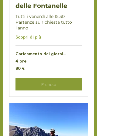
delle Fontanelle
Tutti i venerdì alle 15.30
Partenze su richiesta tutto
l'anno
Scopri di più
Caricamento dei giorni...
4 ore
80
80 €
euro
Prenota