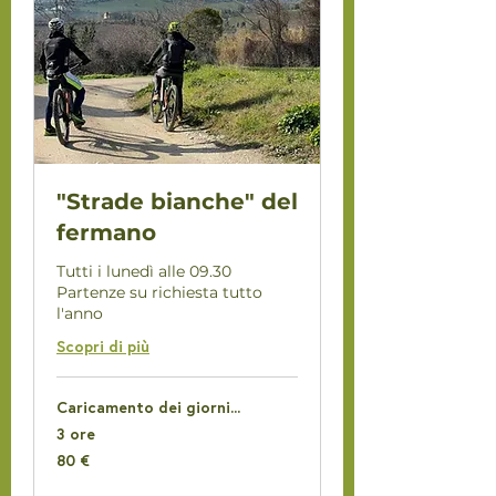
"Strade bianche" del
fermano
Tutti i lunedì alle 09.30
Partenze su richiesta tutto
l'anno
Scopri di più
Caricamento dei giorni...
3 ore
80
80 €
euro