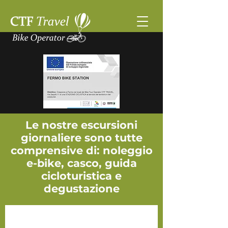
Le nostre escursioni
giornaliere sono tutte
comprensive di: noleggio
e-bike, casco, guida
cicloturistica e
degustazione