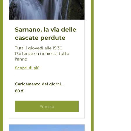
Sarnano, la via delle
cascate perdute
Tutti i giovedì alle 15.30
Partenze su richiesta tutto
l'anno
Scopri di più
Caricamento dei giorni...
80
80 €
euro
Prenota