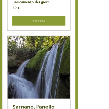
Caricamento dei giorni...
80
80 €
euro
Prenota
Sarnano, l'anello