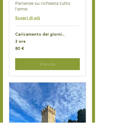
Partenze su richiesta tutto
l'anno
Scopri di più
Caricamento dei giorni...
3 ore
80
80 €
euro
Prenota