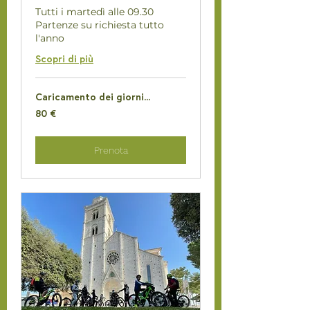
Tutti i martedì alle 09.30
Partenze su richiesta tutto
l'anno
Scopri di più
Caricamento dei giorni...
80
80 €
euro
Prenota