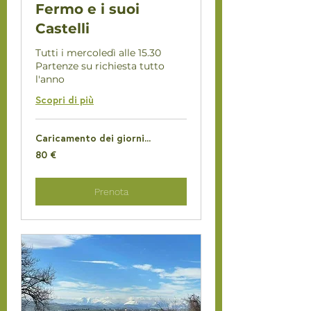
Fermo e i suoi
Castelli
Tutti i mercoledì alle 15.30
Partenze su richiesta tutto
l'anno
Scopri di più
Caricamento dei giorni...
80
80 €
euro
Prenota