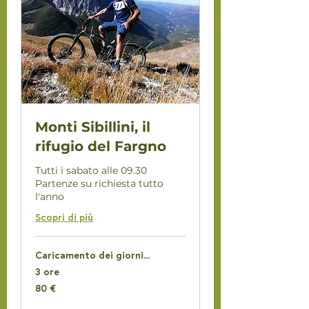
Monti Sibillini, il
rifugio del Fargno
Tutti i sabato alle 09.30
Partenze su richiesta tutto
l'anno
Scopri di più
Caricamento dei giorni...
3 ore
80
80 €
euro