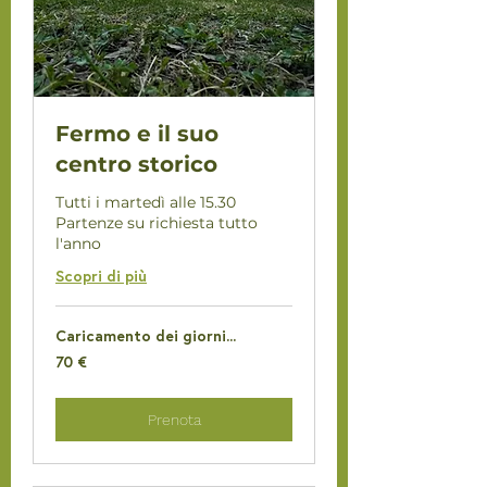
Fermo e il suo
centro storico
Tutti i martedì alle 15.30
Partenze su richiesta tutto
l'anno
Scopri di più
Caricamento dei giorni...
70
70 €
euro
Prenota