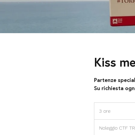
Kiss me
Partenze special
Su richiesta ogn
3 ore
3
o
r
Noleggio CTF TRA
e