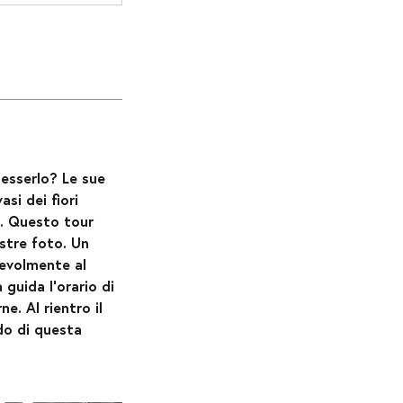
esserlo? Le sue
asi dei fiori
a. Questo tour
ostre foto. Un
cevolmente al
guida l'orario di
e. Al rientro il
do di questa