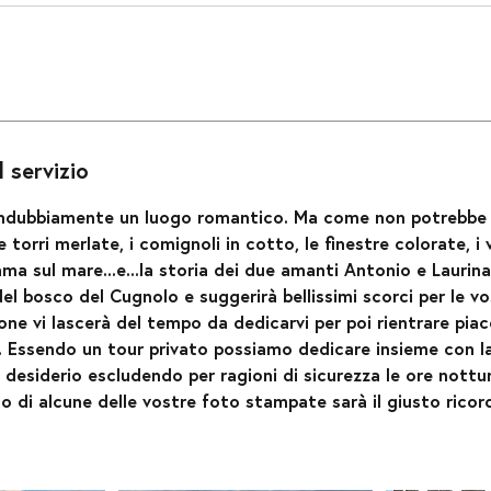
 servizio
 indubbiamente un luogo romantico. Ma come non potrebbe 
 torri merlate, i comignoli in cotto, le finestre colorate, i v
ama sul mare...e...la storia dei due amanti Antonio e Laurin
del bosco del Cugnolo e suggerirà bellissimi scorci per le v
ne vi lascerà del tempo da dedicarvi per poi rientrare pia
. Essendo un tour privato possiamo dedicare insieme con la 
desiderio escludendo per ragioni di sicurezza le ore notturn
 di alcune delle vostre foto stampate sarà il giusto ricor