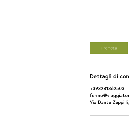
Prenota
Dettagli di co
+393281362503
fermo@viaggiatori
Via Dante Zeppilli