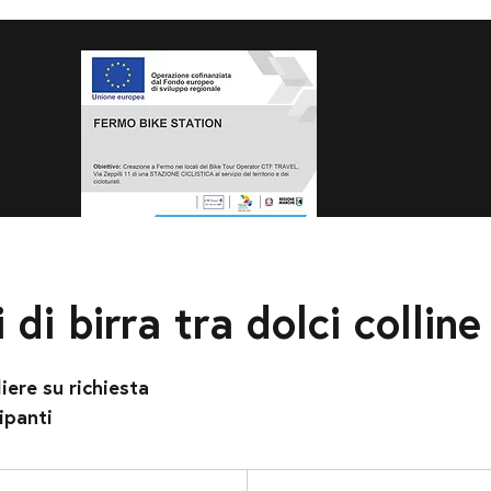
di birra tra dolci colline
iere su richiesta
ipanti
80
euro