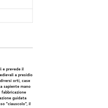
li e prevede il
dievali a presidio
iversi orti, case
 la sapiente mano
a fabbricazione
tazione guidata
o "ciauscolo", il