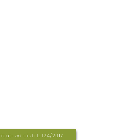
re 328 1362503
ibuti ed aiuti L. 124/2017