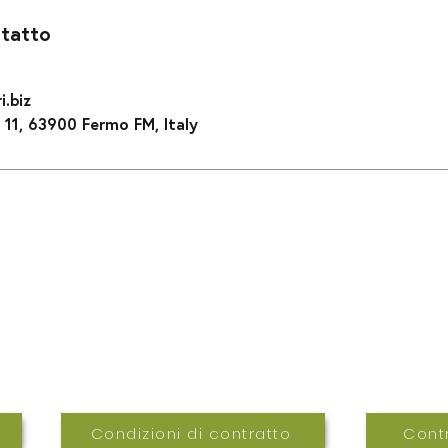
ntatto
.biz
, 11, 63900 Fermo FM, Italy
Contatti
.it
Telefono 0734 229178
Cellula
Condizioni di contratto
Contr