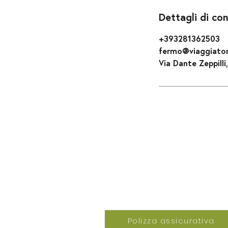
Dettagli di co
+393281362503
fermo@viaggiatori
Via Dante Zeppilli
info@ctftravel
Polizza assicurativa