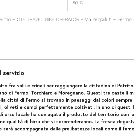
80 €
 Fermo – CTF TRAVEL BIKE OPERATOR – Via Zeppilli 11 – Fermo
 servizio
alto fra valli e crinali per raggiungere la cittadina di Petrito
no di Fermo, Torchiaro e Moregnano. Questi tre castelli me
lla città di Fermo si trovano in paesaggi dai colori sempre d
i, oliveti e campi perfettamente coltivati. In uno di questi
di orzo locale ha coniugato il prodotto del territorio con l
une qualità di birra che vi sorprenderanno. La fresca degus
io sarà accompagnata dalle prelibatezze locali come il famos