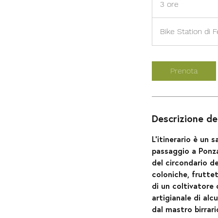
3 ore
3
o
r
Bike Station di
e
Prenota
Descrizione del
L'itinerario è un s
passaggio a Ponza
del circondario de
coloniche, fruttet
di un coltivatore 
artigianale di alc
dal mastro birrar