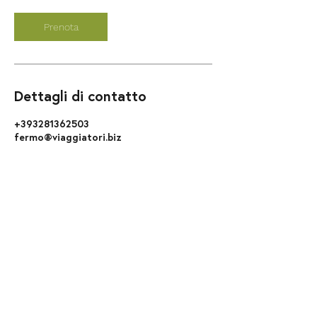
Prenota
Dettagli di contatto
+393281362503
fermo@viaggiatori.biz
Via Dante Zeppilli, 11, 63900 Fermo FM,
Italy