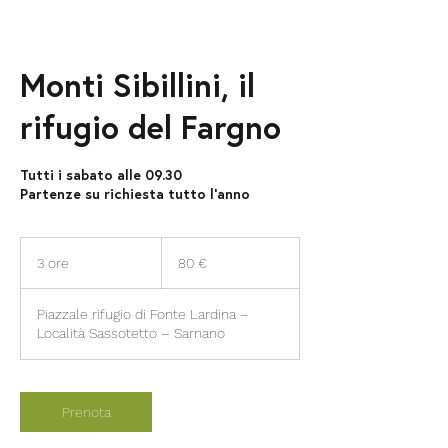
Monti Sibillini, il
rifugio del Fargno
Tutti i sabato alle 09.30
Partenze su richiesta tutto l'anno
80
euro
3 ore
3
80 €
o
r
Piazzale rifugio di Fonte Lardina –
e
Località Sassotetto – Sarnano
Prenota