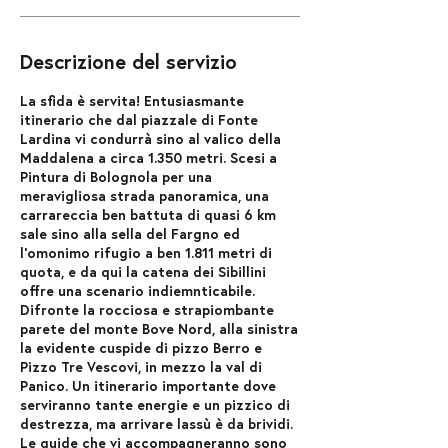
Descrizione del servizio
La sfida è servita! Entusiasmante
itinerario che dal piazzale di Fonte
Lardina vi condurrà sino al valico della
Maddalena a circa 1.350 metri. Scesi a
Pintura di Bolognola per una
meravigliosa strada panoramica, una
carrareccia ben battuta di quasi 6 km
sale sino alla sella del Fargno ed
l’omonimo rifugio a ben 1.811 metri di
quota, e da qui la catena dei Sibillini
offre una scenario indiemnticabile.
Difronte la rocciosa e strapiombante
parete del monte Bove Nord, alla sinistra
la evidente cuspide di pizzo Berro e
Pizzo Tre Vescovi, in mezzo la val di
Panico. Un itinerario importante dove
serviranno tante energie e un pizzico di
destrezza, ma arrivare lassù è da brividi.
Le guide che vi accompagneranno sono