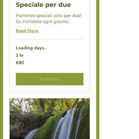
Speciale per due
Partenze speciali solo per due!
Su richiesta ogni giorno.
Read More
Loading days...
3 hr
80
€80
euros
Book Now