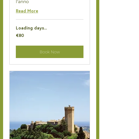
l'anno
Read More
Loading days...
80
€80
euros
Book Now