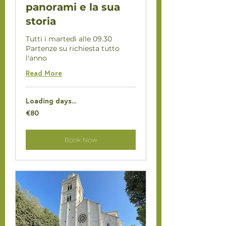
panorami e la sua
storia
Tutti i martedì alle 09.30
Partenze su richiesta tutto
l'anno
Read More
Loading days...
80
€80
euros
Book Now