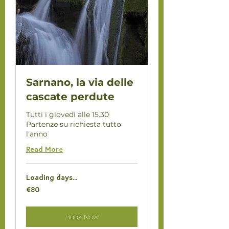
Sarnano, la via delle
cascate perdute
Tutti i giovedì alle 15.30
Partenze su richiesta tutto
l'anno
Read More
Loading days...
80
€80
euros
Book Now