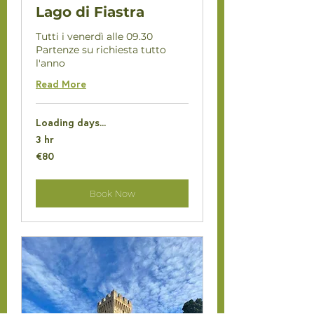
Lago di Fiastra
Tutti i venerdì alle 09.30
Partenze su richiesta tutto
l'anno
Read More
Loading days...
3 hr
80
€80
euros
Book Now