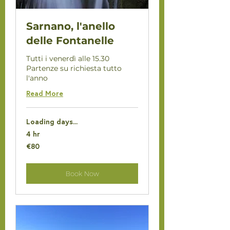
Sarnano, l'anello
delle Fontanelle
Tutti i venerdì alle 15.30
Partenze su richiesta tutto
l'anno
Read More
Loading days...
4 hr
80
€80
euros
Book Now