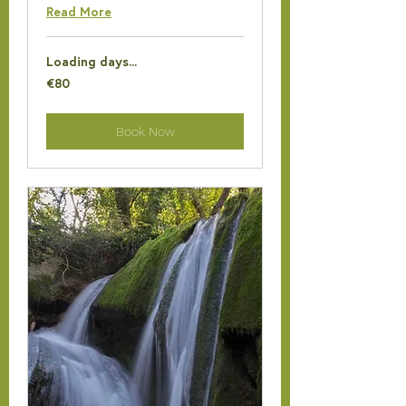
Read More
Loading days...
80
€80
euros
Book Now