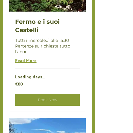
Fermo e i suoi
Castelli
Tutti i mercoledì alle 15.30
Partenze su richiesta tutto
l'anno
Read More
Loading days...
80
€80
euros
Book Now