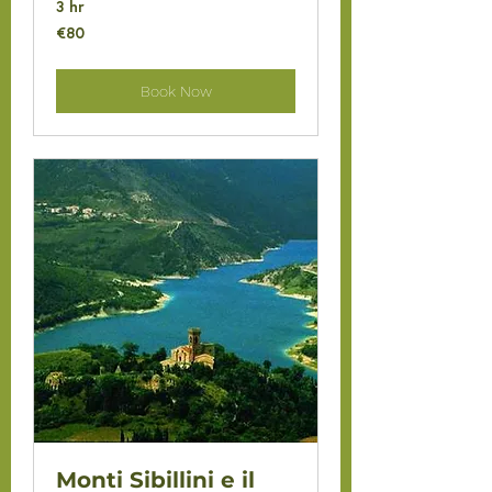
3 hr
80
€80
euros
Book Now
Monti Sibillini e il