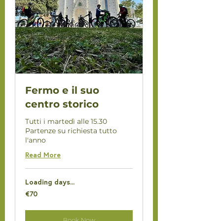
Fermo e il suo
centro storico
Tutti i martedì alle 15.30
Partenze su richiesta tutto
l'anno
Read More
Loading days...
70
€70
euros
Book Now