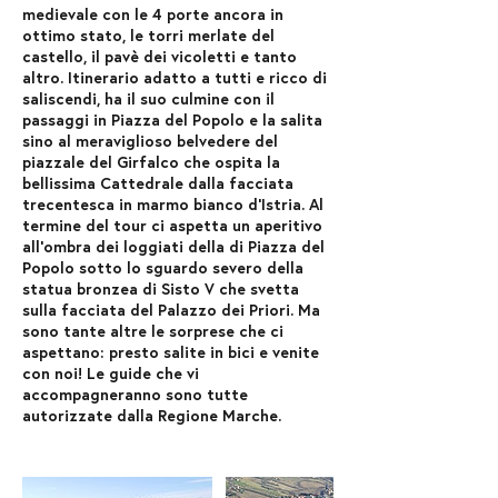
medievale con le 4 porte ancora in
ottimo stato, le torri merlate del
castello, il pavè dei vicoletti e tanto
altro. Itinerario adatto a tutti e ricco di
saliscendi, ha il suo culmine con il
passaggi in Piazza del Popolo e la salita
sino al meraviglioso belvedere del
piazzale del Girfalco che ospita la
bellissima Cattedrale dalla facciata
trecentesca in marmo bianco d’Istria. Al
termine del tour ci aspetta un aperitivo
all’ombra dei loggiati della di Piazza del
Popolo sotto lo sguardo severo della
statua bronzea di Sisto V che svetta
sulla facciata del Palazzo dei Priori. Ma
sono tante altre le sorprese che ci
aspettano: presto salite in bici e venite
con noi! Le guide che vi
accompagneranno sono tutte
autorizzate dalla Regione Marche.