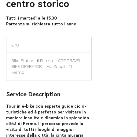
centro storico
Tutti i martedì alle 15.30
Partenze su richiesta tutto l'anno
70
euros
€70
Bike Station di Fermo – CTF TRAVEL
BIKE OPERATOR – Via Zeppilli 11 –
Fermo
Service Description
Tour in e-bike con esperte guide ciclo-
turistiche ed è perfetto per visitare in
maniera insolita e dinamica la splendida
città di Fermo. Il percorso prevede la
visita di tutti i luoghi di maggior
interesse della città: la cinta muraria