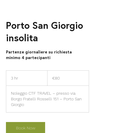
Porto San Giorgio
insolita
Partenze giornaliere su richiesta
minimo 4 partecipanti
80
euros
3 hr
3
€80
h
r
Noleggio CTF TRAVEL – presso via
Borgo Fratelli Rosselli 151 – Porto San
Giorgio
Book Now