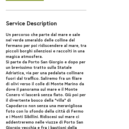
Service Description
Un percorso che parte dal mare e sale
nel verde smeraldo delle colline del
fermano per poi ridiscendere al mare, tra
piccoli borghi silenziosi e raccolti in una
magica atmosfera.
Si parte da Porto San Giorgio e dopo per
un brevissimo tratto sulla Statale
Adriatica, via per una pedalata collinare
fuori dal traffico. Saliremo fra un filare
di olivi verso il colle di Monte Marino da
dove il panorama sul mare e il Monte
Conero vi lascerà senza fiato. Giù poi per
il divertente bosco della "villa" di
Capodarco non senza una meravigliosa
foto con lo sfondo della città di Fermo
e i Monti Sibillini. Ridiscesi sul mare ci
addentreremo nelle viuzze di Porto San
Giorgio vecchia e fra i bastioni della