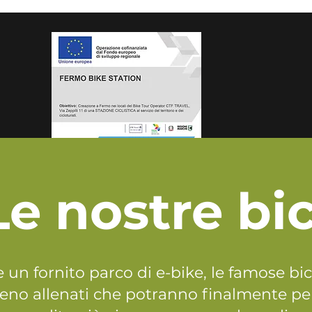
Le nostre bic
 un fornito parco di e-bike, le famose bici
eno allenati che potranno finalmente pe