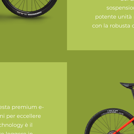
sospension
potente unità 
con la robusta
questa premium e-
oni per eccellere
chnology è il