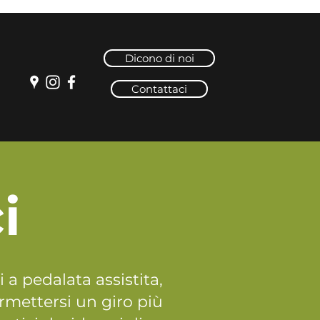
Dicono di noi
Contattaci
i
 a pedalata assistita,
rmettersi un giro più