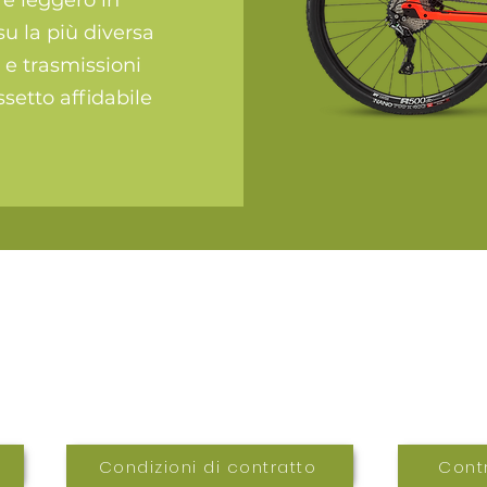
e leggero in
su la più diversa
 e trasmissioni
setto affidabile
Contatti
.it
Telefono 0734 229178
Cellula
Condizioni di contratto
Contr