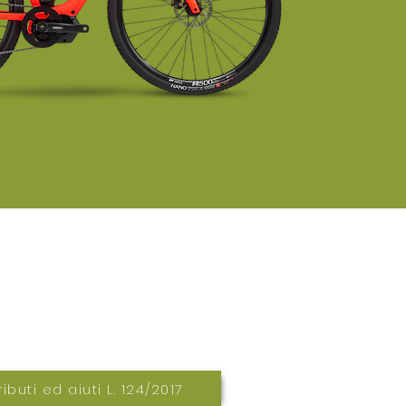
re 328 1362503
ibuti ed aiuti L. 124/2017