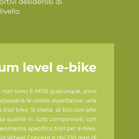
rtivi desiderosi di
ivello.
um level e-bike
e non sono E-MTB qualunque, sono
rpasserà le vostre aspettative: una
rail bike. Si tratta di bici con alte
lta qualità in tutti componneti, con
eometria specifica trail per e-bike,
Big Wheel Concept e dai 130 mm di