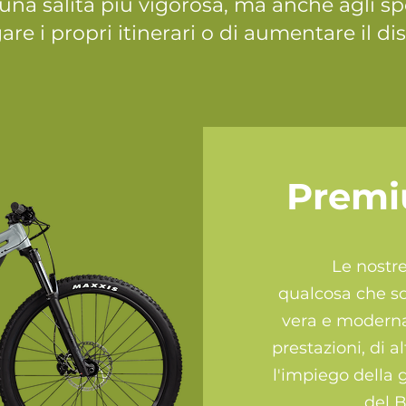
 una salita più vigorosa, ma anche agli spo
are i propri itinerari o di aumentare il disl
Premi
Le nostr
qualcosa che so
vera e moderna t
prestazioni, di a
l'impiego della g
del 