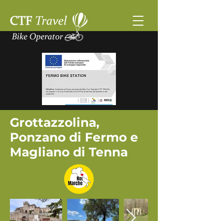
Grottazzolina,
Ponzano di Fermo e
Magliano di Tenna