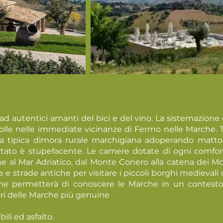
 autentici amanti del bici e del vino. La sistemazione è
olle nelle immediate vicinanze di Fermo nelle Marche. T
una tipica dimora rurale marchigiana adoperando matton
isultato è stupefacente. Le camere dotate di ogni co
e al Mar Adriatico, dal Monte Conero alla catena dei Monti 
e strade antiche per visitare i piccoli borghi medievali
he permetterà di conoscere le Marche in un contesto 
olori delle Marche più genuine
bili ed asfalto.