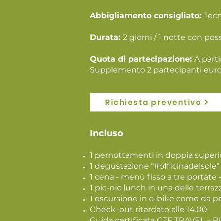
Abbigliamento consigliato:
Tecni
Durata:
2 giorni / 1 notte con poss
Quota di partecipazione:
A part
Supplemento 2 partecipanti euro
Richiesta preventivo
Incluso
1 pernottamenti in doppia super
1 degustazione “#officinadelsole” (3
1 cena - menù fisso a tre portate 
1 pic-nic lunch in una delle terra
1 escursione in e-bike come da
Check–out ritardato alle 14.00
Guida certificata CTF TRAVEL – 