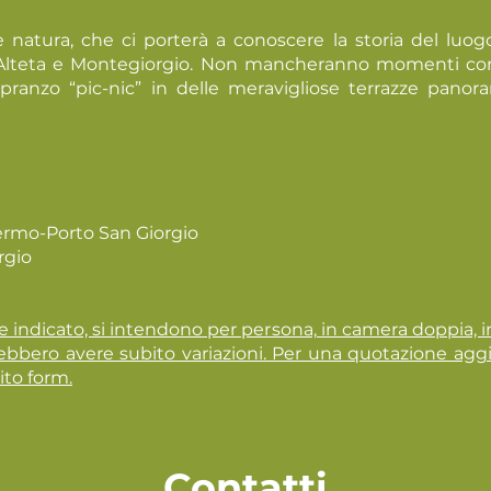
e natura, che ci porterà a conoscere la storia del luogo
Alteta e Montegiorgio. Non mancheranno momenti convi
 e pranzo “pic-nic” in delle meravigliose terrazze pan
Fermo-Porto San Giorgio
rgio
te indicato, si intendono per persona, in camera doppia, 
ebbero avere subito variazioni. Per una quotazione agg
ito form.
Contatti