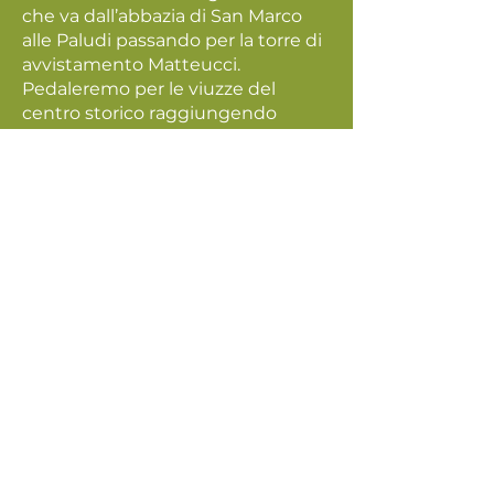
che va dall’abbazia di San Marco
alle Paludi passando per la torre di
avvistamento Matteucci.
Pedaleremo per le viuzze del
centro storico raggiungendo
Piazza del Popolo e poi verso la
maestosa Cattedrale che si erge
sul colle del Girfalco. Il panorama
che ci attende spazierà dal Monte
Conero al Gran Sasso. Dopo la
degustazione rientro in hotel e
fine dei servizi.
Come arrivare:
Uscita A14: Porto Sant’Elpidio o
Fermo-Porto San Giorgio
stazione ferroviaria: Porto San
Giorgio
Aeroporto di Ancona Falconara