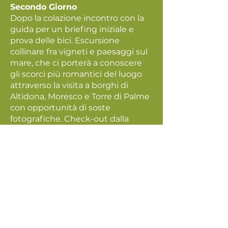
Secondo Giorno
Dopo la colazione incontro con la
guida per un briefing iniziale e
prova delle bici. Escursione
collinare fra vigneti e paesaggi sul
mare, che ci porterà a conoscere
gli scorci più romantici del luogo
attraverso la visita a borghi di
Altidona, Moresco e Torre di Palme
con opportunità di soste
fotografiche. Check-out dalla
camera previsto alle ore 13.00
Come arrivare:
Uscita A14: Porto Sant’Elpidio o
Fermo-Porto San Giorgio
stazione ferroviaria: Porto San
Giorgio
Aeroporto di Ancona Falconara