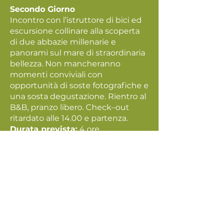
Secondo Giorno
Incontro con l’istruttore di bici ed
escursione collinare alla scoperta
di due abbazie millenarie e
panorami sul mare di straordinaria
bellezza. Non mancheranno
momenti conviviali con
opportunità di soste fotografiche e
una sosta degustazione. Rientro al
B&B, pranzo libero. Check–out
ritardato alle 14.00 e partenza.
Durata prevista:
4 ore
KM tappa:
35 km
Come arrivare:
Uscita A14: Porto Sant’Elpidio o
Fermo-Porto San Giorgio
stazione ferroviaria: Porto San
Giorgio
Aeroporto di Ancona Falconara