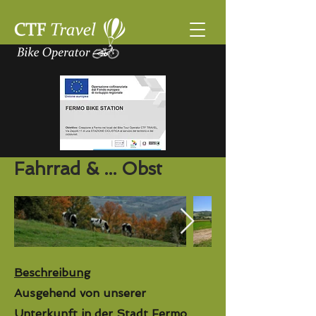
Fahrrad & ... Obst
Beschreibung
Ausgehend von unserer
Unterkunft in der Stadt Fermo